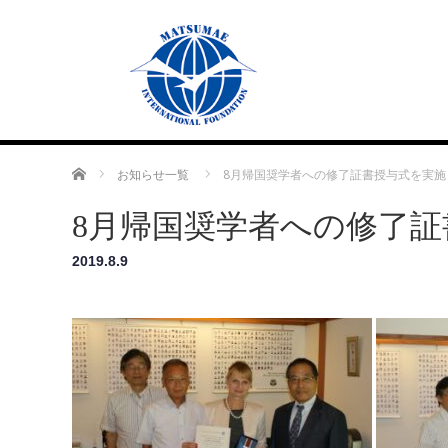
Home
お知らせ一覧
8月帰国奨学者への修了証書授与式を実施
8月帰国奨学者への修了証
2019.8.9