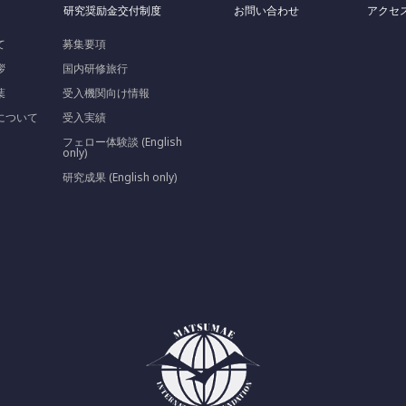
研究奨励金交付制度
お問い合わせ
アクセ
て
募集要項
拶
国内研修旅行
葉
受入機関向け情報
について
受入実績
フェロー体験談 (English
only)
研究成果 (English only)