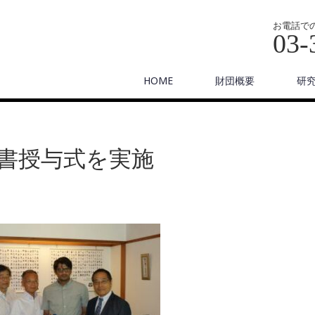
お電話で
03-
HOME
財団概要
研
書授与式を実施