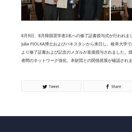
8月9日、8月帰国奨学者2名への修了証書授与式が行われま
Julia FIOLKA博士およびパキスタンから来日し、岐阜大学での研
より修了証書および記念のメダルが直接授与されました。
者間のネットワーク強化、本財団との関係発展が確認され
Tweet
Share