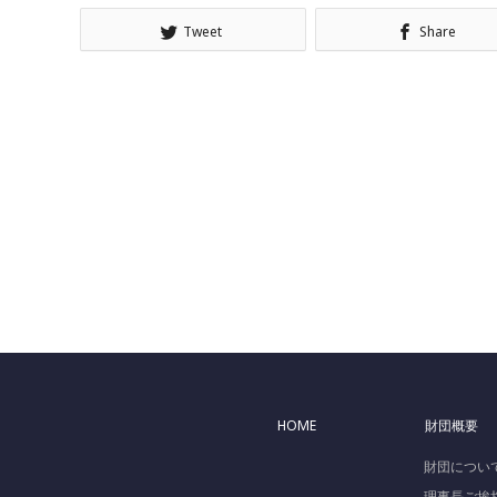
Tweet
Share
HOME
財団概要
財団につい
理事長ご挨