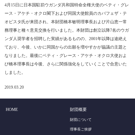
4月15日に日本国駐箚ウガンダ共和国特命全権大使のベティ・グレ
ース・アケチ・オクロ閣下および同国大使館員のカバフェザ・テ
オピスタ氏が来団され、本財団橋本敏明理事長および片山恵一常
務理事と種々意見交換を行いました。本財団は創立以降7名のウガ
ンダ人奨学者を招聘した実績があるものの、2001年以降は途絶え
ており、今後、いかに同国からの出願を増やすかが協議の主題と
なりました。最後にベティ・グレース・アケチ・オクロ大使およ
び橋本理事長は今後、さらに関係強化をしていくことで合意いた
しました。
2019.03.20
HOME
財団概要
財団について
理事長ご挨拶