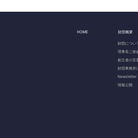
HOME
財団概要
財団につい
理事長ご挨
創立者の言
財団事務所
Newsletter
情報公開