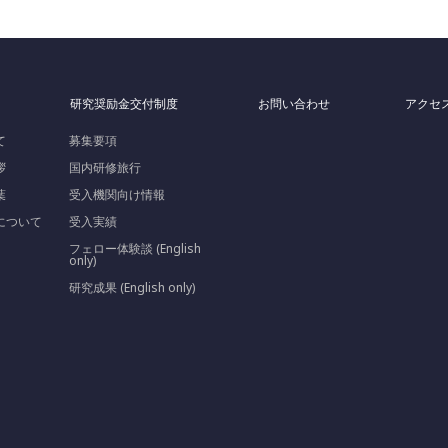
研究奨励金交付制度
お問い合わせ
アクセ
て
募集要項
拶
国内研修旅行
葉
受入機関向け情報
について
受入実績
フェロー体験談 (English
only)
研究成果 (English only)