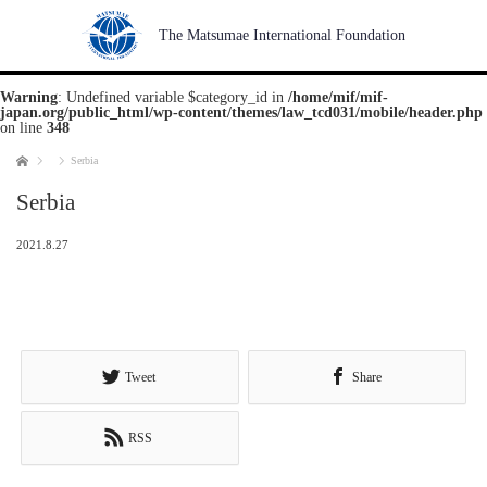
The Matsumae International Foundation
Warning
: Undefined variable $category_id in
/home/mif/mif-
japan.org/public_html/wp-content/themes/law_tcd031/mobile/header.php
on line
348
Home
Serbia
Serbia
2021.8.27
Tweet
Share
RSS