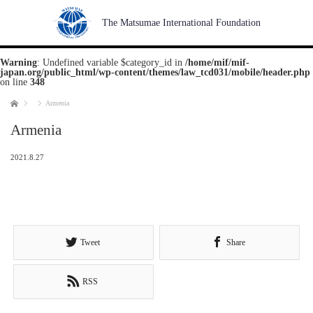
The Matsumae International Foundation
Warning
: Undefined variable $category_id in
/home/mif/mif-
japan.org/public_html/wp-content/themes/law_tcd031/mobile/header.php
on line
348
Home
Armenia
Armenia
2021.8.27
Tweet
Share
RSS